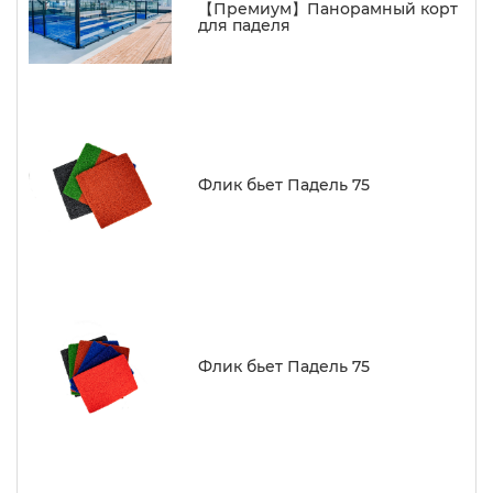
【Премиум】Панорамный корт
для паделя
Флик бьет Падель 75
Флик бьет Падель 75