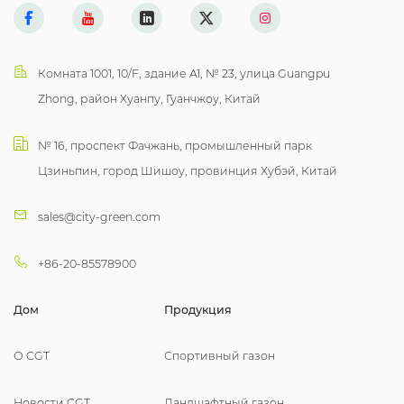
Комната 1001, 10/F, здание A1, № 23, улица Guangpu
Zhong, район Хуанпу, Гуанчжоу, Китай
№ 16, проспект Фачжань, промышленный парк
Цзиньпин, город Шишоу, провинция Хубэй, Китай
sales@city-green.com
+86-20-85578900
Дом
Продукция
О CGT
Спортивный газон
Новости CGT
Ландшафтный газон