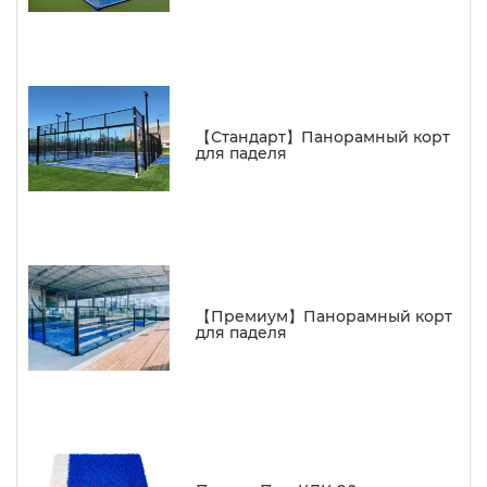
【Стандарт】Панорамный корт
для паделя
【Премиум】Панорамный корт
для паделя