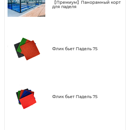
【Премиум】Панорамный корт
для паделя
Флик бьет Падель 75
Флик бьет Падель 75