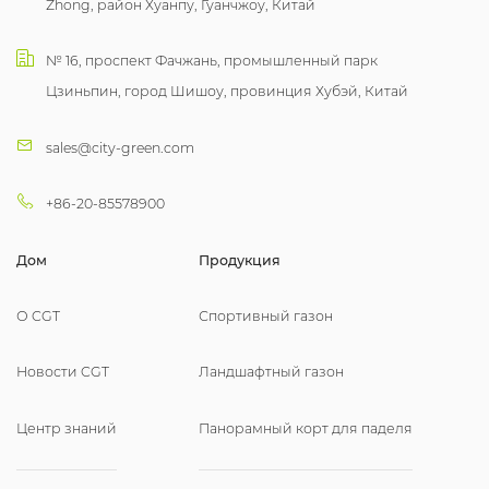
Zhong, район Хуанпу, Гуанчжоу, Китай
№ 16, проспект Фачжань, промышленный парк
Цзиньпин, город Шишоу, провинция Хубэй, Китай
sales@city-green.com
+86-20-85578900
Дом
Продукция
О CGT
Спортивный газон
Новости CGT
Ландшафтный газон
Центр знаний
Панорамный корт для паделя