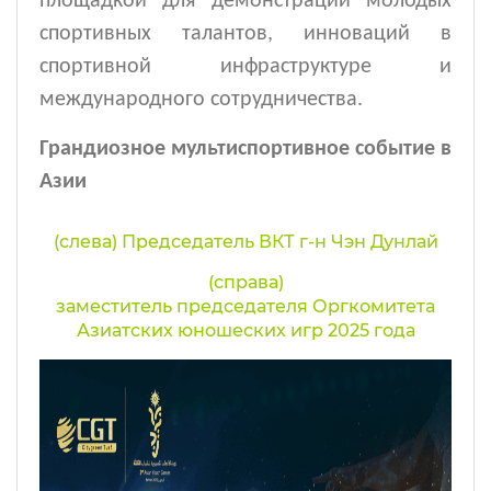
площадкой для демонстрации молодых
спортивных талантов, инноваций в
спортивной инфраструктуре и
международного сотрудничества.
Грандиозное мультиспортивное событие в
Азии
(слева) Председатель ВКТ г-н Чэн Дунлай
(справа)
заместитель председателя Оргкомитета
Азиатских юношеских игр 2025 года