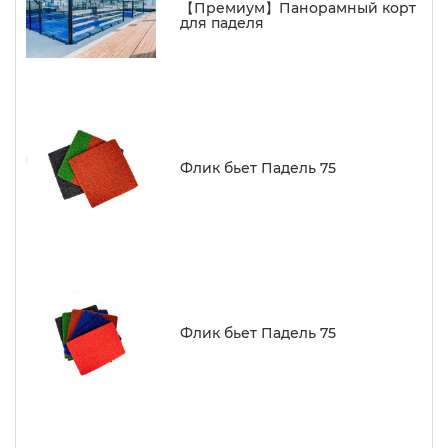
【Премиум】Панорамный корт
для паделя
Флик бьет Падель 75
Флик бьет Падель 75