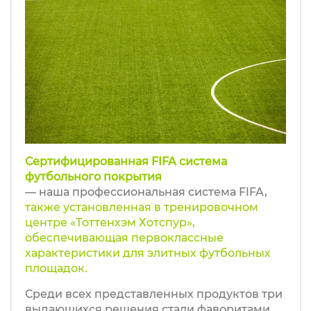
Сертифицированная FIFA система
футбольного покрытия
— наша профессиональная система FIFA,
также установленная в тренировочном
центре «Тоттенхэм Хотспур»,
обеспечивающая первоклассные
характеристики для элитных футбольных
площадок.
Среди всех представленных продуктов три
выдающихся решения стали фаворитами