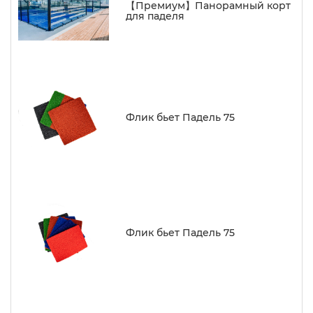
【Премиум】Панорамный корт
для паделя
Флик бьет Падель 75
Флик бьет Падель 75